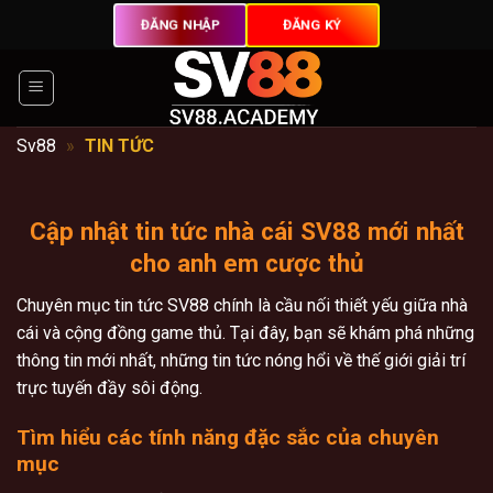
Chuyển
ĐĂNG NHẬP
ĐĂNG KÝ
đến
nội
dung
Sv88
»
TIN TỨC
Cập nhật tin tức nhà cái SV88 mới nhất
cho anh em cược thủ
Chuyên mục tin tức SV88 chính là cầu nối thiết yếu giữa nhà
cái và cộng đồng game thủ. Tại đây, bạn sẽ khám phá những
thông tin mới nhất, những tin tức nóng hổi về thế giới giải trí
trực tuyến đầy sôi động.
Tìm hiểu các tính năng đặc sắc của chuyên
mục