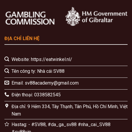
ĐỊA CHỈ LIÊN HỆ
Website: https://eatwinkel.nl/
Tên công ty: Nhà cái SV88
Email:
sv88academy@gmail.com
Điện thoại: 0338582545
Địa chỉ: 9 Hẻm 334, Tây Thạnh, Tân Phú, Hồ Chí Minh, Việt
Nam
Hastag: - #SV88, #da_ga_sv88 #nha_cai_SV88
#sv88vip