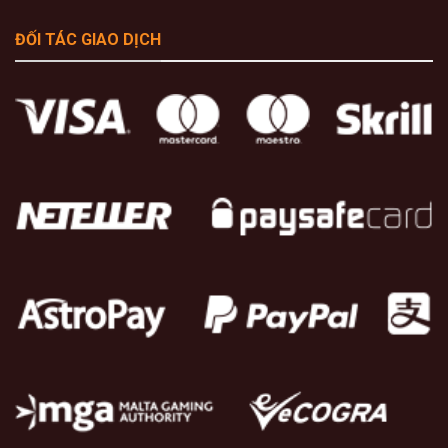
ĐỐI TÁC GIAO DỊCH