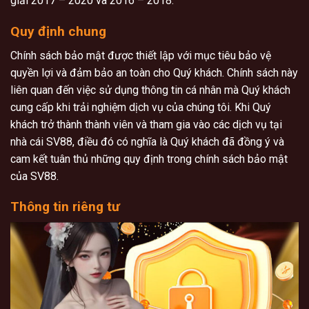
giải 2017 – 2020 và 2016 – 2018.
Quy định chung
Chính sách bảo mật được thiết lập với mục tiêu bảo vệ
quyền lợi và đảm bảo an toàn cho Quý khách. Chính sách này
liên quan đến việc sử dụng thông tin cá nhân mà Quý khách
cung cấp khi trải nghiệm dịch vụ của chúng tôi. Khi Quý
khách trở thành thành viên và tham gia vào các dịch vụ tại
nhà cái SV88, điều đó có nghĩa là Quý khách đã đồng ý và
cam kết tuân thủ những quy định trong chính sách bảo mật
của SV88.
Thông tin riêng tư