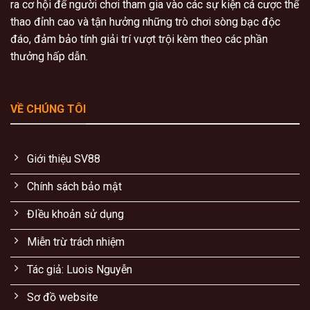
ra cơ hội để người chơi tham gia vào các sự kiện cá cược thể
thao đỉnh cao và tận hưởng những trò chơi sòng bạc độc
đáo, đảm bảo tính giải trí vượt trội kèm theo các phần
thưởng hấp dẫn.
VỀ CHÚNG TÔI
Giới thiệu SV88
Chính sách bảo mật
ĐIều khoản sử dụng
Miễn trừ trách nhiệm
Tác giả: Luois Nguyễn
Sơ đồ website