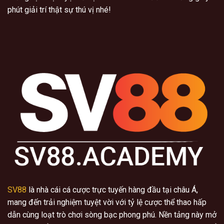
phút giải trí thật sự thú vị nhé!
SV88
là nhà cái cá cược trực tuyến hàng đầu tại châu Á,
mang đến trải nghiệm tuyệt vời với tỷ lệ cược thể thao hấp
dẫn cùng loạt trò chơi sòng bạc phong phú. Nền tảng này mở