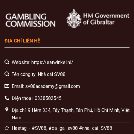
ĐỊA CHỈ LIÊN HỆ
Website: https://eatwinkel.nl/
Tên công ty: Nhà cái SV88
Email:
sv88academy@gmail.com
Điện thoại: 0338582545
Địa chỉ: 9 Hẻm 334, Tây Thạnh, Tân Phú, Hồ Chí Minh, Việt
Nam
Hastag: - #SV88, #da_ga_sv88 #nha_cai_SV88