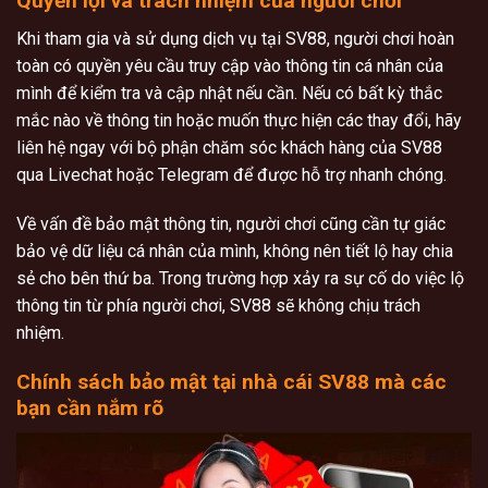
Quyền lợi và trách nhiệm của người chơi
Khi tham gia và sử dụng dịch vụ tại SV88, người chơi hoàn
toàn có quyền yêu cầu truy cập vào thông tin cá nhân của
mình để kiểm tra và cập nhật nếu cần. Nếu có bất kỳ thắc
mắc nào về thông tin hoặc muốn thực hiện các thay đổi, hãy
liên hệ ngay với bộ phận chăm sóc khách hàng của SV88
qua Livechat hoặc Telegram để được hỗ trợ nhanh chóng.
Về vấn đề bảo mật thông tin, người chơi cũng cần tự giác
bảo vệ dữ liệu cá nhân của mình, không nên tiết lộ hay chia
sẻ cho bên thứ ba. Trong trường hợp xảy ra sự cố do việc lộ
thông tin từ phía người chơi, SV88 sẽ không chịu trách
nhiệm.
Chính sách bảo mật tại nhà cái SV88 mà các
bạn cần nắm rõ