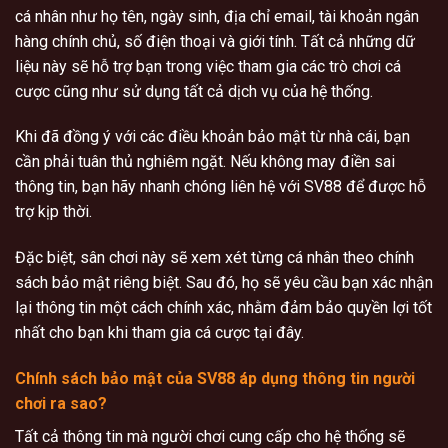
cá nhân như họ tên, ngày sinh, địa chỉ email, tài khoản ngân
hàng chính chủ, số điện thoại và giới tính. Tất cả những dữ
liệu này sẽ hỗ trợ bạn trong việc tham gia các trò chơi cá
cược cũng như sử dụng tất cả dịch vụ của hệ thống.
Khi đã đồng ý với các điều khoản bảo mật từ nhà cái, bạn
cần phải tuân thủ nghiêm ngặt. Nếu không may điền sai
thông tin, bạn hãy nhanh chóng liên hệ với SV88 để được hỗ
trợ kịp thời.
Đặc biệt, sân chơi này sẽ xem xét từng cá nhân theo chính
sách bảo mật riêng biệt. Sau đó, họ sẽ yêu cầu bạn xác nhận
lại thông tin một cách chính xác, nhằm đảm bảo quyền lợi tốt
nhất cho bạn khi tham gia cá cược tại đây.
Chính sách bảo mật của SV88 áp dụng thông tin người
chơi ra sao?
Tất cả thông tin mà người chơi cung cấp cho hệ thống sẽ