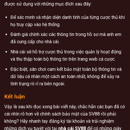
được sử dụng với những mục đích sau đây:
Để xác minh và nhận diện danh tính của từng cược thủ khi
họ truy cập vào hệ thống.
Đánh giá chính xác các thông tin trong hồ sơ mà anh em
đã cung cấp cho nhà cái.
Nhà cái sẽ hỗ trợ cược thủ trong việc quản lý hoạt động
và thu thập toàn bộ thông tin trên trang web cá cược.
Đặc biệt, sân chơi cam kết bảo mật toàn bộ thông tin và
dữ liệu cá nhân một cách an toàn nhất, không để xảy ra
tình trạng rò rỉ ra bên ngoài.
Kết luận
Vậy là sau khi đọc xong bài viết này, chắc hẳn các bạn đã có
cái nhìn rõ hơn về chính sách bảo mật của SV88 rồi phải
không? Hãy nhanh tay đăng ký tài khoản và trải nghiệm
những dịch vụ tuyệt vời tại
nhà cái SV88
để có những giây