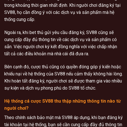
trong khoảng thời gian nhất định. Khi người chơi đăng ký tại
SV88, họ cần đồng ý với các dịch vụ và sản phẩm mà hệ
thống cung cấp.
Ngoài ra, khi bet thủ gửi yêu cầu đăng ký, SV88 cũng sẽ
cung cấp đầy đủ thông tin về các dịch vụ và sản phẩm có
sẵn. Việc người chơi ký kết đồng nghĩa với việc chấp nhận
tất cả các điều khoản mà nhà cái đã đưa ra.
Bên cạnh đó, cược thủ cũng có quyền đóng góp ý kiến hoặc
khiếu nại về hệ thống của SV88 nếu cảm thấy không hài lòng.
Khi hoàn tất đăng ký, người chơi sẽ được tham gia vào nhiều
sự kiện và dịch vụ phong phú do SV88 tổ chức.
Hệ thống cá cược SV88 thu thập những thông tin nào từ
người chơi?
Theo chính sách bảo mật mà SV88 áp dụng, khi bạn đăng ký
tài khoản tại hệ thống, bạn sẽ cần cung cấp đầy đủ thông tin