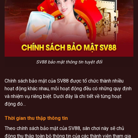
SV88 bảo mật thông tin tuyệt đối
Chính sách bảo mật của SV88 được tổ chức thành nhiều
hoạt động khác nhau, mỗi hoạt động đều có những quy định
và nhiệm vụ riêng biệt. Dưới đây là chi tiết về từng hoạt
động đó…
Thời gian thu thập thông tin
Theo chính sách bảo mật của SV88, sân chơi này sẽ chủ
động thu thập toàn bộ thông tin của các thành viên tham gia