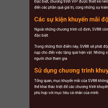
Đặc biệt, chương trình VIP được thiết kế riê
đến các phần quà giá trị, cùng những sự kiện
Các sự kiện khuyến mãi đ
Ngoài những chương trình cố định, SV88 còn 
đặc biệt.
Trong những thời điểm này, SV88 sẽ phát độ
nạp cho đến việc tặng quà hiện vật. Những s
người chơi tham gia.
Sử dụng chương trình khuy
Tổng quan, mục khuyến mãi của SV88 không ch
thể khai thác triệt để các chương trình khu
phù hợp với mục tiêu cá nhân của mình.