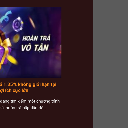
rình Hoàn trả 1.35 không giới
88
ả 1.35% không giới hạn tại
ợi ích cực lớn
đang tìm kiếm một chương trình
ãi hoàn trả hấp dẫn để...