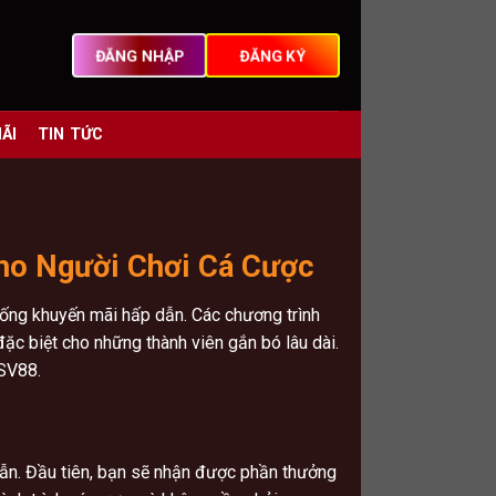
ĐĂNG NHẬP
ĐĂNG KÝ
ÃI
TIN TỨC
ho Người Chơi Cá Cược
thống khuyến mãi hấp dẫn. Các chương trình
ặc biệt cho những thành viên gắn bó lâu dài.
 SV88.
ẫn. Đầu tiên, bạn sẽ nhận được phần thưởng