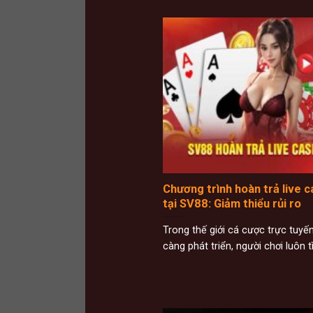
Chương trình hoàn trả live cas
Chương trình hoàn trả live c
tại SV88: Giảm thiểu rủi ro
Trong thế giới cá cược trực tuyế
càng phát triển, người chơi luôn tì