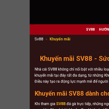
Chuyển
đến
nội
dung
SV88
HƯỚN
Sv88
»
Khuyến mãi
Khuyến mãi SV88 - Sứ
Nhà cái SV88 không chỉ nổi bật với nhiều lo
khuyến mãi tại đây rất đa dạng, từ những Kh
Điều này tạo ra động lực mạnh mẽ để người 
Khuyến mãi SV88 dành cho
Khi tham gia
SV88
đá gà trực tiếp, những n