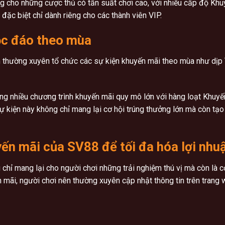
ng cho những cược thủ có tần suất chơi cao, với nhiều cấp độ Khuy
 đặc biệt chỉ dành riêng cho các thành viên VIP.
ộc đáo theo mùa
thường xuyên tổ chức các sự kiện khuyến mãi theo mùa như dịp Tế
ng nhiều chương trình khuyến mãi quy mô lớn với hàng loạt Khuyế
ự kiện này không chỉ mang lại cơ hội trúng thưởng lớn mà còn tạo 
ến mãi của SV88 để tối đa hóa lợi nhu
ỉ mang lại cho người chơi những trải nghiệm thú vị mà còn là cơ 
yến mãi, người chơi nên thường xuyên cập nhật thông tin trên tran