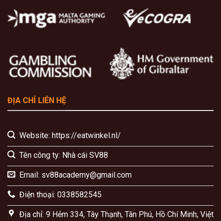
ĐỊA CHỈ LIÊN HỆ
Website: https://eatwinkel.nl/
Tên công ty: Nhà cái SV88
Email:
sv88academy@gmail.com
Điện thoại: 0338582545
Địa chỉ: 9 Hẻm 334, Tây Thạnh, Tân Phú, Hồ Chí Minh, Việt