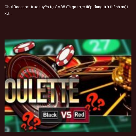
Chơi Baccarat trực tuyến tại SV88 đá gà trực tiếp đang trở thành một
xu...
Các phương pháp chơi roulette trực tuyến