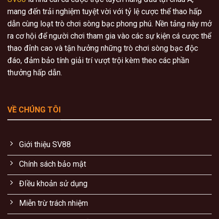
mang đến trải nghiệm tuyệt vời với tỷ lệ cược thể thao hấp
dẫn cùng loạt trò chơi sòng bạc phong phú. Nền tảng này mở
ra cơ hội để người chơi tham gia vào các sự kiện cá cược thể
thao đỉnh cao và tận hưởng những trò chơi sòng bạc độc
đáo, đảm bảo tính giải trí vượt trội kèm theo các phần
thưởng hấp dẫn.
VỀ CHÚNG TÔI
Giới thiệu SV88
Chính sách bảo mật
ĐIều khoản sử dụng
Miễn trừ trách nhiệm