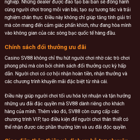
nghiệp. Những dealer được đào tạo bài bản sẽ đồng hành
cùng người chơi trong mỗi ván bài, tạo sự tương tác và trải
nghiệm chân thực. Điều này không chỉ giúp tăng tính giải trí
mà còn mang đến cảm giác phấn khích, như đang hòa mình
vào không gian của các sòng bạc quốc tế hàng đầu.
Chính sách đổi thưởng ưu đãi
Casino SV88 không chỉ thu hút người chơi nhờ các trò chơi
phong phú mà còn bởi chính sách đổi thưởng cực kỳ hấp
dẫn. Người chơi có cơ hội nhận hoàn tiền, nhận thưởng và
các chương trình khuyến mãi đặc biệt từ nhà cái.
Điều này giúp người chơi tối ưu hóa lợi nhuận và tận hưởng
những ưu đãi đặc quyền mà SV88 dành riêng cho khách
hàng của mình. Thêm vào đó, SV88 còn cung cấp các
chương trình VIP, tạo điều kiện để người chơi thân thiết có
thể nhận được các phần thưởng lớn và ưu đãi độc quyền.