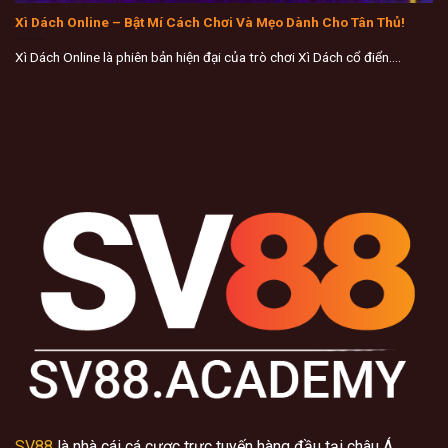
Xì Dách Online – Bật Mí Cách Chơi Và Mẹo Dành Cho Tân Thủ!
Xì Dách Online là phiên bản hiện đại của trò chơi Xì Dách cổ điển....
SV88
là nhà cái cá cược trực tuyến hàng đầu tại châu Á,