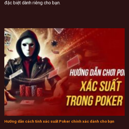
đặc biệt dành riêng cho bạn.
Tính tỷ lệ Odds trong xác suất Poker
Hướng dẫn cách tính xác suất Poker chính xác dành cho bạn