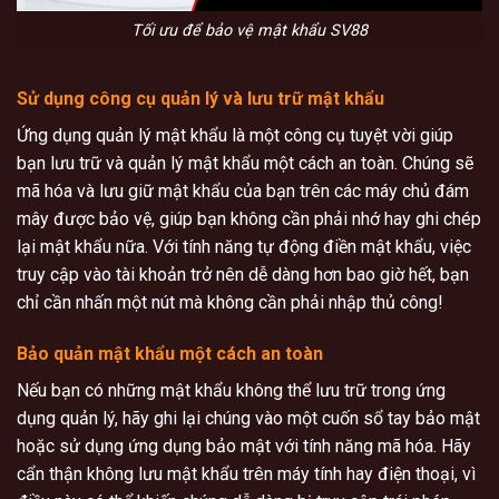
Tối ưu để bảo vệ mật khẩu SV88
Sử dụng công cụ quản lý và lưu trữ mật khẩu
Ứng dụng quản lý mật khẩu là một công cụ tuyệt vời giúp
bạn lưu trữ và quản lý mật khẩu một cách an toàn. Chúng sẽ
mã hóa và lưu giữ mật khẩu của bạn trên các máy chủ đám
mây được bảo vệ, giúp bạn không cần phải nhớ hay ghi chép
lại mật khẩu nữa. Với tính năng tự động điền mật khẩu, việc
truy cập vào tài khoản trở nên dễ dàng hơn bao giờ hết, bạn
chỉ cần nhấn một nút mà không cần phải nhập thủ công!
Bảo quản mật khẩu một cách an toàn
Nếu bạn có những mật khẩu không thể lưu trữ trong ứng
dụng quản lý, hãy ghi lại chúng vào một cuốn sổ tay bảo mật
hoặc sử dụng ứng dụng bảo mật với tính năng mã hóa. Hãy
cẩn thận không lưu mật khẩu trên máy tính hay điện thoại, vì