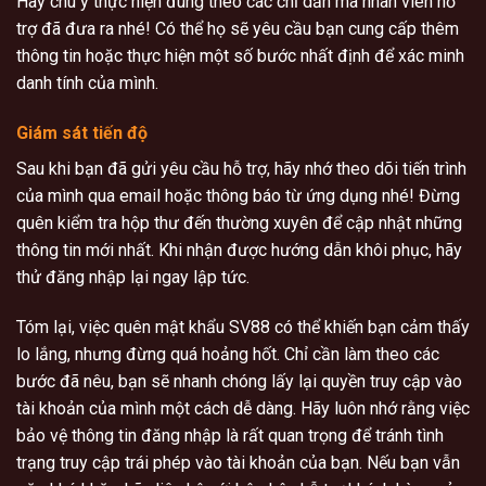
Hãy chú ý thực hiện đúng theo các chỉ dẫn mà nhân viên hỗ
trợ đã đưa ra nhé! Có thể họ sẽ yêu cầu bạn cung cấp thêm
thông tin hoặc thực hiện một số bước nhất định để xác minh
danh tính của mình.
Giám sát tiến độ
Sau khi bạn đã gửi yêu cầu hỗ trợ, hãy nhớ theo dõi tiến trình
của mình qua email hoặc thông báo từ ứng dụng nhé! Đừng
quên kiểm tra hộp thư đến thường xuyên để cập nhật những
thông tin mới nhất. Khi nhận được hướng dẫn khôi phục, hãy
thử đăng nhập lại ngay lập tức.
Tóm lại, việc quên mật khẩu SV88 có thể khiến bạn cảm thấy
lo lắng, nhưng đừng quá hoảng hốt. Chỉ cần làm theo các
bước đã nêu, bạn sẽ nhanh chóng lấy lại quyền truy cập vào
tài khoản của mình một cách dễ dàng. Hãy luôn nhớ rằng việc
bảo vệ thông tin đăng nhập là rất quan trọng để tránh tình
trạng truy cập trái phép vào tài khoản của bạn. Nếu bạn vẫn