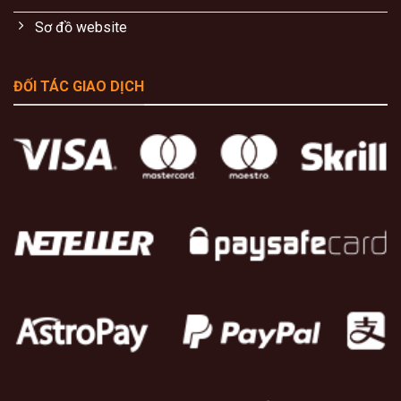
Sơ đồ website
ĐỐI TÁC GIAO DỊCH