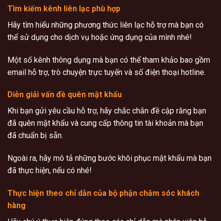
Tìm kiếm kênh liên lạc phù hợp
Hãy tìm hiểu những phương thức liên lạc hỗ trợ mà bạn có
thể sử dụng cho dịch vụ hoặc ứng dụng của mình nhé!
Một số kênh thông dụng mà bạn có thể tham khảo bao gồm
email hỗ trợ, trò chuyện trực tuyến và số điện thoại hotline.
Diễn giải vấn đề quên mật khẩu
Khi bạn gửi yêu cầu hỗ trợ, hãy chắc chắn đề cập rằng bạn
đã quên mật khẩu và cung cấp thông tin tài khoản mà bạn
đã chuẩn bị sẵn.
Ngoài ra, hãy mô tả những bước khôi phục mật khẩu mà bạn
đã thực hiện, nếu có nhé!
Thực hiện theo chỉ dẫn của bộ phận chăm sóc khách
hàng