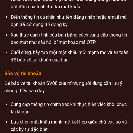
bắt đầu quá trình đặt lại mật khẩu.
Điền thông tin cá nhân như tên đăng nhập hoặc email mà
bạn đã sử dụng để đăng ký.
Xác thực danh tính của bạn bằng cách cung cấp thông tin
bảo mật như câu hỏi bí mật hoặc mã OTP.
Cuối cùng, hãy tạo một mật khẩu mới mạnh mẽ và an toàn
để bảo vệ tài khoản của bạn.
Bảo vệ tài khoản
Để bảo vệ tài khoản SV88 của mình, người dùng cần lưu ý
những điều sau đây:
Cung cấp thông tin chính xác khi thực hiện việc khôi phục
tài khoản.
Lựa chọn mật khẩu mạnh mẽ, kết hợp giữa chữ cái, số và
các ký tự đặc biệt.