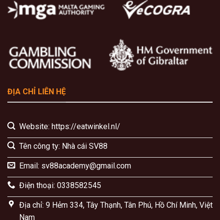
ĐỊA CHỈ LIÊN HỆ
Website: https://eatwinkel.nl/
Tên công ty: Nhà cái SV88
Email:
sv88academy@gmail.com
Điện thoại: 0338582545
Địa chỉ: 9 Hẻm 334, Tây Thạnh, Tân Phú, Hồ Chí Minh, Việt
Nam