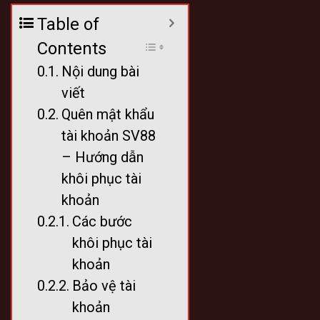
Table of
Contents
Nội dung bài
viết
Quên mật khẩu
tài khoản SV88
– Hướng dẫn
khôi phục tài
khoản
Các bước
khôi phục tài
khoản
Bảo vệ tài
khoản