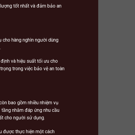
lượng tốt nhất và đảm bảo an
ụ cho hàng nghìn người dùng
.
 định và hiệu suất tối ưu cho
trọng trong việc bảo vệ an toàn
ó còn bao gồm nhiều nhiệm vụ
ạ tầng nhằm đáp ứng nhu cầu
hất cho người sử dụng.
ều được thực hiện một cách