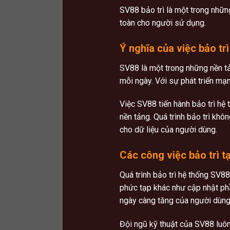
SV88 bảo trì là một trong nhữ
toàn cho người sử dụng.
Ý nghĩa của việc bảo tr
SV88 là một trong những nền t
mỗi ngày. Với sự phát triển mạ
Việc SV88 tiến hành bảo trì hệ 
nền tảng. Quá trình bảo trì khô
cho dữ liệu của người dùng.
Các công việc bảo trì t
Quá trình bảo trì hệ thống SV8
phức tạp khác như cập nhật ph
ngày càng tăng của người dùng,
Đội ngũ kỹ thuật của SV88 luôn