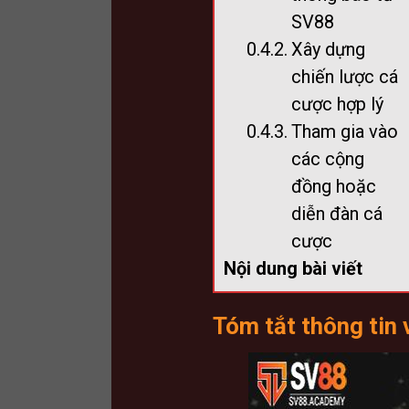
SV88
Xây dựng
chiến lược cá
cược hợp lý
Tham gia vào
các cộng
đồng hoặc
diễn đàn cá
cược
Nội dung bài viết
Tóm tắt thông tin 