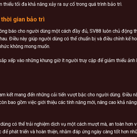
 thiểu tối đa khả năng xảy ra sự cố trong quá trình bảo trì.
thời gian bảo trì
thông báo cho người dùng một cách đầy đủ, SV88 luôn chủ động thô
nhau. Điều này giúp người dùng có thể chuẩn bị và điều chỉnh kế 
n phức không mong muốn.
sắp xếp vào những khung giờ ít người truy cập để giảm thiểu ảnh
cam kết mang đến những cải tiến vượt bậc cho người dùng. Điều nà
còn bao gồm việc giới thiệu các tính năng mới, nâng cao khả năng
dùng có thể trải nghiệm dịch vụ một cách mượt mà, an toàn hơn v
c để phát triển và hoàn thiện, nhằm đáp ứng ngày càng tốt hơn n