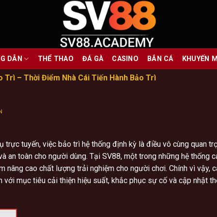
G DẪN
THỂ THAO
ĐÁ GÀ
CASINO
BẮN CÁ
KHUYẾN M
 Trì – Thời Điểm Nhà Cái Tiến Hành Bảo Trì
N
ụ trực tuyến, việc bảo trì hệ thống định kỳ là điều vô cùng quan
và an toàn cho người dùng. Tại SV88, một trong những hệ thống c
m nâng cao chất lượng trải nghiệm cho người chơi. Chính vì vậy,
n với mục tiêu cải thiện hiệu suất, khắc phục sự cố và cập nhật 