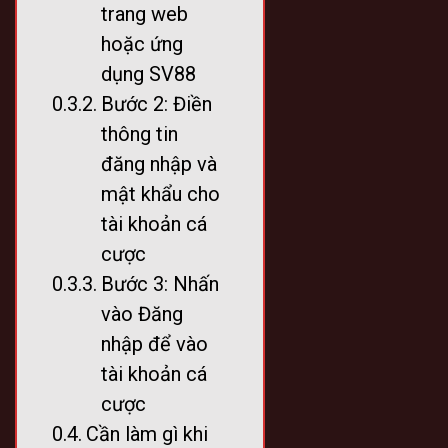
trang web
hoặc ứng
dụng SV88
Bước 2: Điền
thông tin
đăng nhập và
mật khẩu cho
tài khoản cá
cược
Bước 3: Nhấn
vào Đăng
nhập để vào
tài khoản cá
cược
Cần làm gì khi