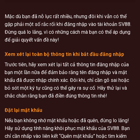
Mặc dù bạn đã nỗ lực rất nhiều, nhưng đôi khi vẫn có thể
gặp phải một số rắc rối khi đăng nhập vào tài khoản SV88.
Đừng quá lo lắng, vì có những cách mà bạn có thể áp dụng
để giải quyết vấn đề này!
Xem xét lại toàn bộ thông tin khi bắt đầu đăng nhập
Trước tiên, hãy xem xét lại tất cả thông tin đăng nhập của
bạn một lần nữa để đảm bảo rằng tên đăng nhập và mật
khẩu đã được nhập chính xác. Đôi khi, chỉ cần gõ sai hoặc
bỏ sót một ký tự cũng có thể gây ra sự cố. Hãy thử lại và
chắc chắn rằng bạn đã điền đúng thông tin nhé!
Đặt lại mật khẩu
Nếu bạn không nhớ mật khẩu hoặc đã quên, đừng lo lắng!
Hãy sử dụng tính năng khôi phục mật khẩu của SV88. Bạn
chỉ cần nhấp vào liên kết “Quên mật khẩu” hoặc tìm kiếm