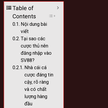
Table of
Contents
Nội dung bài
viết
Tại sao các
cược thủ nên
đăng nhập vào
SV88?
Nhà cái cá
cược đáng tin
cậy, rõ ràng
và có chất
lượng hàng
đầu