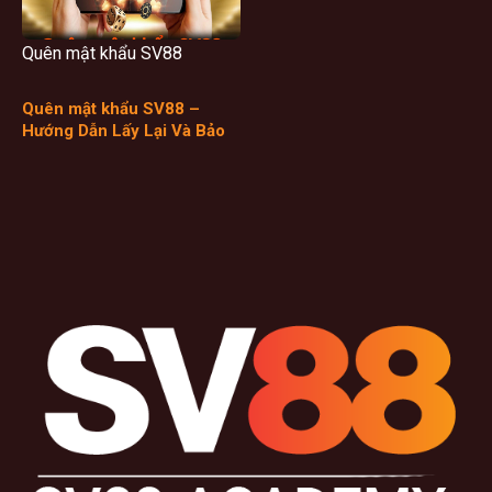
Quên mật khẩu SV88
Quên mật khẩu SV88 –
Hướng Dẫn Lấy Lại Và Bảo
Vệ Password