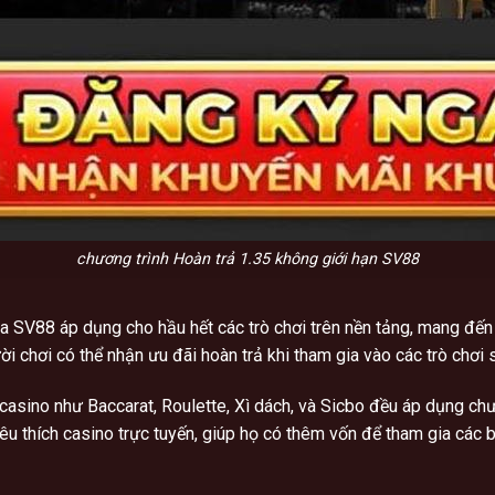
chương trình Hoàn trả 1.35 không giới hạn SV88
a SV88 áp dụng cho hầu hết các trò chơi trên nền tảng, mang đến
ời chơi có thể nhận ưu đãi hoàn trả khi tham gia vào các trò chơi 
 casino như Baccarat, Roulette, Xì dách, và Sicbo đều áp dụng chươ
yêu thích casino trực tuyến, giúp họ có thêm vốn để tham gia các