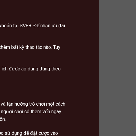
khoản tại SV88. Để nhận ưu đãi
hêm bất kỳ thao tác nào. Tuy
ợi ích được áp dụng đúng theo
n và tận hưởng trò chơi một cách
iúp người chơi có thêm vốn ngay
ốn.
ược sử dụng để đặt cược vào