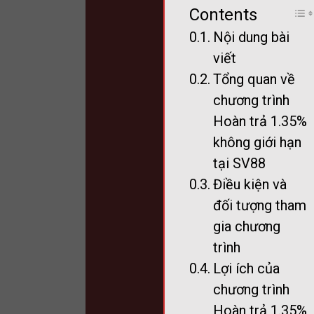
Contents
Nội dung bài
viết
Tổng quan về
chương trình
Hoàn trả 1.35%
không giới hạn
tại SV88
Điều kiện và
đối tượng tham
gia chương
trình
Lợi ích của
chương trình
Hoàn trả 1.35%