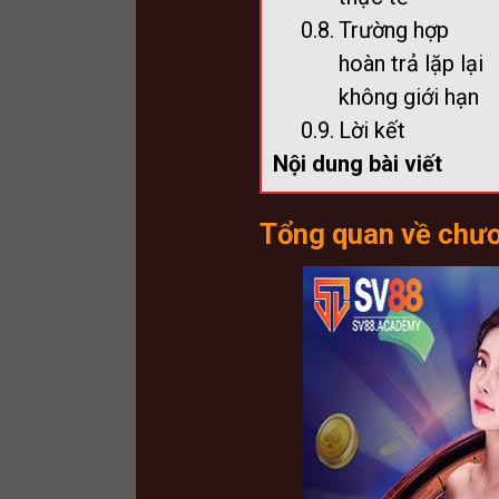
Trường hợp
hoàn trả lặp lại
không giới hạn
Lời kết
Nội dung bài viết
Tổng quan về chươ