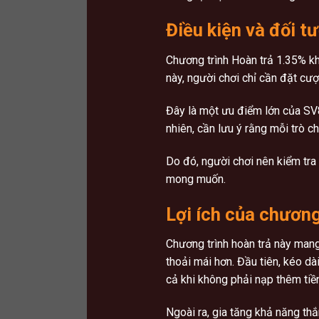
Điều kiện và đối t
Chương trình Hoàn trả 1.35% kh
này, người chơi chỉ cần đặt cượ
Đây là một ưu điểm lớn của SV8
nhiên, cần lưu ý rằng mỗi trò ch
Do đó, người chơi nên kiểm tra
mong muốn.
Lợi ích của chương
Chương trình hoàn trả này mang 
thoải mái hơn. Đầu tiên, kéo dài
cả khi không phải nạp thêm tiền
Ngoài ra, gia tăng khả năng th