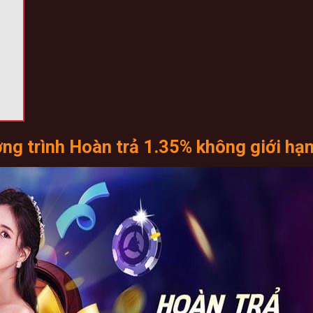
ng trình Hoàn trả 1.35% không giới hạn