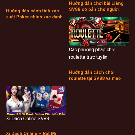
Hướng dẫn chơi bài Liêng
SV88 cơ bản cho người
Hướng dẫn cách tính xác
chơi
suất Poker chính xác dành
cho bạn
Các phương pháp chơi
roulette trực tuyến
Hướng dẫn cách chơi
roulette tại SV88 và mẹo
hữu ích
Xì Dách Online SV88
Xì Dách Online – Bật Mí