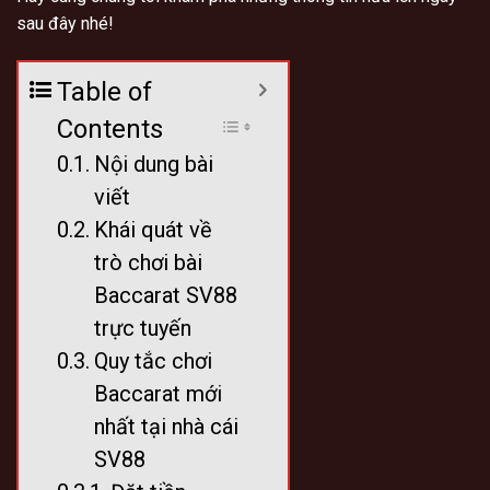
sau đây nhé!
Table of
Contents
Nội dung bài
viết
Khái quát về
trò chơi bài
Baccarat SV88
trực tuyến
Quy tắc chơi
Baccarat mới
nhất tại nhà cái
SV88