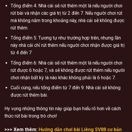
Tổng điểm 4: Nhà cái sẽ rút thêm một lá nếu người chơi
rút bài và nhận các giá trị từ 2 đến 7. Nếu người chơi rút
mà không nằm trong khoảng này, nhà cái sẽ không được
rút thêm.
Tổng điểm 5: Tương tự như trường hợp trên, nhưng lần
này nhà cái chỉ rút thêm nếu người chơi nhận được giá trị
từ 4 đến 7.
Tổng điểm 6: Nhà cái sẽ rút thêm một lá nếu người chơi
rút được 6 hoặc 7, và sẽ không được rút thêm nếu người
chơi nhận bất kỳ lá nào khác không phải là 6 hoặc 7.
Cuối cùng, nếu tổng điểm từ 7 đến 9: Nhà cái sẽ không
được rút thêm bài.
Hy vọng những thông tin này giúp bạn hiểu rõ hơn về cách
thức rút bài trong trò chơi!
>>> Xem thêm:
Hướng dẫn chơi bài Liêng SV88 cơ bản