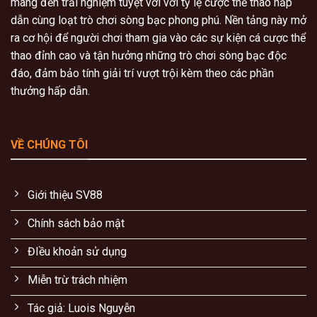
mang đến trải nghiệm tuyệt vời với tỷ lệ cược thể thao hấp
dẫn cùng loạt trò chơi sòng bạc phong phú. Nền tảng này mở
ra cơ hội để người chơi tham gia vào các sự kiện cá cược thể
thao đỉnh cao và tận hưởng những trò chơi sòng bạc độc
đáo, đảm bảo tính giải trí vượt trội kèm theo các phần
thưởng hấp dẫn.
VỀ CHÚNG TÔI
Giới thiệu SV88
Chính sách bảo mật
ĐIều khoản sử dụng
Miễn trừ trách nhiệm
Tác giả: Luois Nguyễn