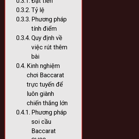
Đặt tiền
Tỷ lệ
Phương pháp
tính điểm
Quy định về
việc rút thêm
bài
Kinh nghiệm
chơi Baccarat
trực tuyến để
luôn giành
chiến thắng lớn
Phương pháp
soi cầu
Baccarat