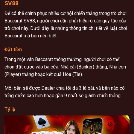
SV88
Để có thể chinh phục nhiều cơ hội chiến thắng trong trò chơi
Baccarat SV88, người chơi cần phải hiểu rõ các quy tắc của
trò chơi này. Dưới đây là những thông tin chi tiết về luật chơi
Baccarat mà bạn nên biết.
Đặt tiền
Trong một ván Baccarat thông thường, người chơi có thể
chọn đặt cược vào ba cửa: Nhà cái (Banker) thắng, Nhà con
(Player) thắng hoặc kết quả Hòa (Tie).
Mỗi bên sẽ được Dealer chia tối đa 3 lá bài, và bên nào có
tổng điểm cao hơn hoặc gần 9 nhất sẽ giành chiến thắng.
Tỷ lệ